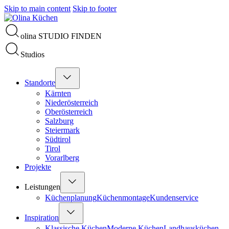
Skip to main content
Skip to footer
olina STUDIO FINDEN
Studios
Standorte
Kärnten
Niederösterreich
Oberösterreich
Salzburg
Steiermark
Südtirol
Tirol
Vorarlberg
Projekte
Leistungen
Küchenplanung
Küchenmontage
Kundenservice
Inspiration
Klassische Küchen
Moderne Küchen
Landhausküchen