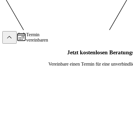
Termin
vereinbaren
Jetzt kostenlosen Beratung
Vereinbare einen Termin für eine unverbindl
Name
Telefonnu
E-mail-Adresse
PLZ
Ich stimme der
Datenschutz