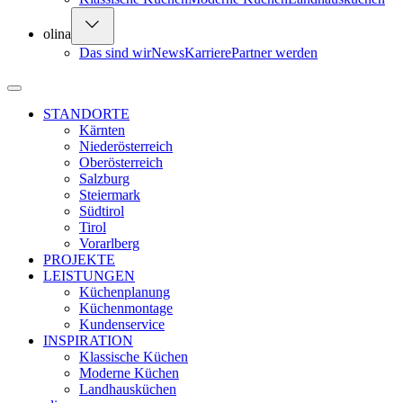
olina
Das sind wir
News
Karriere
Partner werden
STANDORTE
Kärnten
Niederösterreich
Oberösterreich
Salzburg
Steiermark
Südtirol
Tirol
Vorarlberg
PROJEKTE
LEISTUNGEN
Küchenplanung
Küchenmontage
Kundenservice
INSPIRATION
Klassische Küchen
Moderne Küchen
Landhausküchen