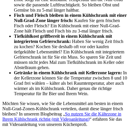
sowie die passende Luftfeuchtigkeit. So bleiben Obst und
Gemüse bis zu 5-mal länger haltbar.
Fisch und Fleisch bleiben in einem Kühlschrank mit einer
Null-Grad-Zone länger frisch:
Kaufen Sie gern frischen
Fisch oder Fleisch? Ein Kühlschrank mit einer Null-Grad-
Zone hält Fleisch und Fisch bis zu 3-mal länger frisch.
Tiefkühlkost griffbereit in einem Kühlschrank mit
integriertem Gefrierschrank:
Haben Sie wenig Zeit frisch
zu kochen? Kochen Sie deshalb oft vor oder kaufen
tiefgekühlte Lebensmittel? Ein Kühlschrank mit integriertem
Gefrierschrank ist für Sie ein Muss. So sparen Sie Zeit und
müssen nicht jedes Mal zum Tiefkühlschrank im Keller oder
Abstellraum gehen.
Getränke in einem Kühlschrank mit Kellerzone lagern:
In
der Kellerzone können Sie die Temperatur zwischen 8 und 10
Grad frei wählen – kälter als bei Raumtemperatur, aber auch
wärmer als im Kühlschrank. Daher genau die richtige
Temperatur für Ihr Bier und Ihrem Wein.
Möchten Sie wissen, wie Sie die Lebensmittel am besten in einem
Null-Grad-Zonen-Kühlschrank verteilen, damit diese länger frisch
bleiben? In unserem Blogbeitrag „
So nutzen Sie die Kältezone in
Ihrem Kühlschrank richtig (mit Videoanleitung)
“ erfahren Sie das
mit Videoanleitung von unserem Küchenprofi.