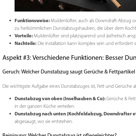
Funktionsweise:
Muldenlüfter, auch als Downdraft-Abzug ode
zu herkömmlichen Dunstabzugshauben, die über dem Kochfeld 
Vorteile:
Muldenlüfter sind platzsparend und ästhetisch ansp
Nachteile:
Die Installation kann komplex sein und erfordert 
Aspekt #3: Verschiedene Funktionen: Besser D
Geruch: Welcher Dunstabzug saugt Gerüche & Fettpartikel
Die wichtigste Aufgabe eines Dunstabzuges ist, Fett und Gerüche a
Dunstabzug von oben (Inselhauben & Co):
Gerüche & Fett
in der ganzen Küche verteilen.
Dunstabzug nach unten (Kochfeldabzug, Downdrafter et
abgesaugt, wo sie entstehen.
Reinigung: Welcher Dunstabzug ist pflegeleichter?