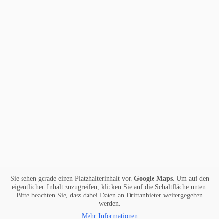
Nach über 20 Jahren wollten wir unsere Olina-Küche renovieren
und die richtige Lösung lieferte uns erneut Olina Küchen, im
besonderen hat uns Konrad Altmann bestens beraten, unsere
Wünsche sehr gut umgesetzt!! Wir sind überaus zufrieden mit
unserer neuen Küche, die jetzt viel mehr Raum bietet, super
Einteilung und neue Geräte. Ein Dankeschön an das Olina-Team,
die sehr komptent beraten und dann perfekt umgesetzt haben!!
Paul S.
Wir hatten ein kleines Problem beim Borogerät in unserer
Olinaküche. Der Sevicedienst von Bora hat das Ceranfeld nicht
ausbauen können. Ein Anruf bei Olina hat gereicht, zwei Stunden
später war ein Sevicetechniker vor Ort bei uns und hat die gesamte
Reparatur erledigt. DANKE an das Olina Team (im besonderen an
Albert, immer nett freundlich und äußerst kompetent). Sabine und
Paul
Sie sehen gerade einen Platzhalterinhalt von
Google Maps
. Um auf den
eigentlichen Inhalt zuzugreifen, klicken Sie auf die Schaltfläche unten.
Joseph Z.
Bitte beachten Sie, dass dabei Daten an Drittanbieter weitergegeben
werden.
Update nach fast 5 Jahren. Wir haben jetzt 3 Kinder und sind noch
Mehr Informationen
mehr von unserer Küche begeistert! Absolut Top. Das Konzept