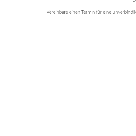
Vereinbare einen Termin für eine unverbindl
Name
Telefonnummer
E-mail-Adresse
PLZ
Ich stimme der
Datenschutzerklärung
zu.*