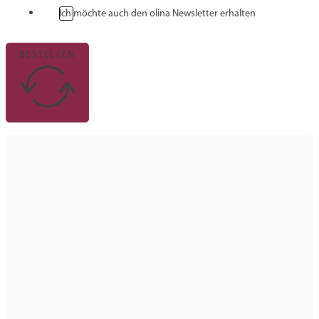
Ich möchte auch den olina Newsletter erhalten
BESTELLEN
Bitte geben Sie ihre Postleitzahl ein
… oder wählen Sie eine Region aus