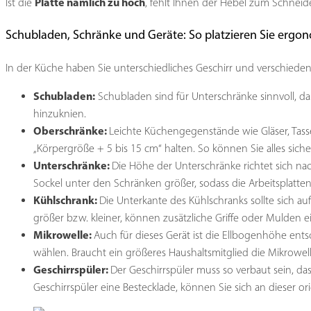
Platte nämlich zu hoch
Ist die
, fehlt Ihnen der Hebel zum Schnei
Schubladen, Schränke und Geräte: So platzieren Sie ergo
In der Küche haben Sie unterschiedliches Geschirr und verschieden
Schubladen:
Schubladen sind für Unterschränke sinnvoll, da
hinzuknien.
Oberschränke:
Leichte Küchengegenstände wie Gläser, Tass
„Körpergröße + 5 bis 15 cm“ halten. So können Sie alles sic
Unterschränke:
Die Höhe der Unterschränke richtet sich na
Sockel unter den Schränken größer, sodass die Arbeitsplatt
Kühlschrank:
Die Unterkante des Kühlschranks sollte sich au
größer bzw. kleiner, können zusätzliche Griffe oder Mulden
Mikrowelle:
Auch für dieses Gerät ist die Ellbogenhöhe ents
wählen. Braucht ein größeres Haushaltsmitglied die Mikrowell
Geschirrspüler:
Der Geschirrspüler muss so verbaut sein, da
Geschirrspüler eine Bestecklade, können Sie sich an dieser or