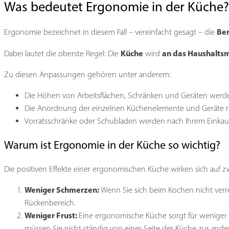
Was bedeutet Ergonomie in der Küche?
Ben
Ergonomie bezeichnet in diesem Fall – vereinfacht gesagt – die
Küche
an das Haushaltsm
Dabei lautet die oberste Regel: Die
wird
Zu diesen Anpassungen gehören unter anderem:
Die Höhen von Arbeitsflächen, Schränken und Geräten werde
Die Anordnung der einzelnen Küchenelemente und Geräte rich
Vorratsschränke oder Schubladen werden nach Ihrem Einkau
Warum ist Ergonomie in der Küche so wichtig?
Die positiven Effekte einer ergonomischen Küche wirken sich auf z
Weniger Schmerzen:
Wenn Sie sich beim Kochen nicht ver
Rückenbereich.
Weniger Frust:
Eine ergonomische Küche sorgt für weniger Kü
müssen Sie nicht ständig von einer Seite der Küche zur ander