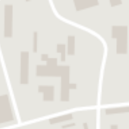
SÜDTIROL
TIROL
VORARLBERG
PROJEKTE
LEISTUNGEN
KÜCHENPLANUNG
KÜCHENMONTAGE
KUNDE
INSPIRATION
KLASSISCHE KÜCHEN
MODERNE KÜCHEN
LA
olina
DAS SIND WIR
NEWS
KARRIERE
PARTNER W